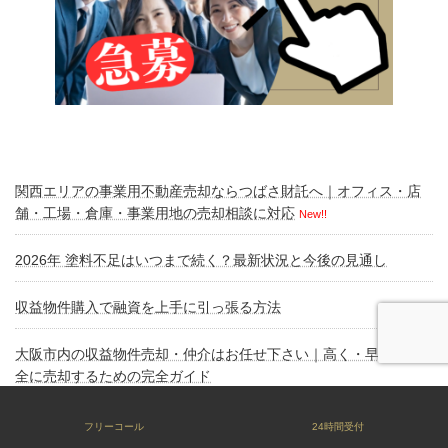
関西エリアの事業用不動産売却ならつばさ財託へ｜オフィス・店
舗・工場・倉庫・事業用地の売却相談に対応
New!!
2026年 塗料不足はいつまで続く？最新状況と今後の見通し
収益物件購入で融資を上手に引っ張る方法
大阪市内の収益物件売却・仲介はお任せ下さい｜高く・早く・安
全に売却するための完全ガイド
大阪市でビルを上手に売る方法｜つばさ財託
フリーコール
24時間受付