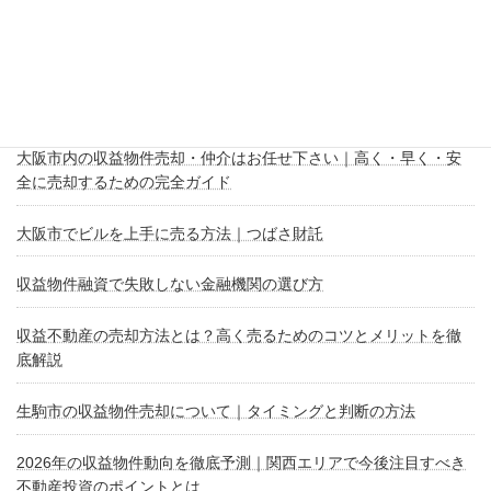
舗・工場・倉庫・事業用地の売却相談に対応
New!!
2026年 塗料不足はいつまで続く？最新状況と今後の見通し
収益物件購入で融資を上手に引っ張る方法
大阪市内の収益物件売却・仲介はお任せ下さい｜高く・早く・安
全に売却するための完全ガイド
大阪市でビルを上手に売る方法｜つばさ財託
収益物件融資で失敗しない金融機関の選び方
収益不動産の売却方法とは？高く売るためのコツとメリットを徹
底解説
生駒市の収益物件売却について｜タイミングと判断の方法
2026年の収益物件動向を徹底予測｜関西エリアで今後注目すべき
不動産投資のポイントとは