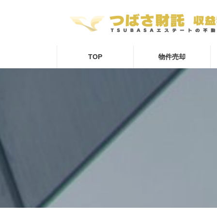
コ
ナ
ン
ビ
テ
ゲ
ン
ー
ツ
シ
へ
ョ
TOP
物件売却
ス
ン
キ
に
ッ
移
プ
動