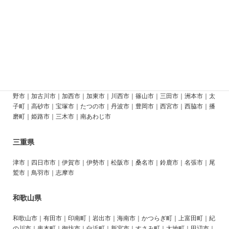
方市｜寝屋川市｜交野市｜四条畷市｜大東市｜門真市｜守口市｜東大阪市
｜八尾市｜柏原市｜藤井寺市｜松原市｜羽曳野市｜南河内郡｜富田林市｜
狭山市｜堺市｜河内長野市｜高石市｜泉大津市｜和泉市｜泉北郡｜岸和田
市｜貝塚市｜泉南郡｜泉佐野市｜泉南市｜阪南市
兵庫県
神戸市｜相生市｜明石市｜赤穂市｜芦屋市｜尼崎市｜淡路市｜伊丹市｜小
野市｜加古川市｜加西市｜加東市｜川西市｜篠山市｜三田市｜洲本市｜太
子町｜高砂市｜宝塚市｜たつの市｜丹波市｜豊岡市｜西宮市｜西脇市｜播
磨町｜姫路市｜三木市｜南あわじ市
三重県
津市｜四日市市｜伊賀市｜伊勢市｜松阪市｜桑名市｜鈴鹿市｜名張市｜尾
鷲市｜鳥羽市｜志摩市
和歌山県
和歌山市｜有田市｜印南町｜岩出市｜海南市｜かつらぎ町｜上富田町｜紀
の川市｜串本町｜御坊市｜白浜町｜新宮市｜すさみ町｜太地町｜田辺市｜