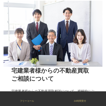
宅建業者様からの不動産買取
ご相談について
宅建業者様からの不動産買取相談について、積極的にご
対応しています。宅建業者様が仲介業務を行う際に、買
フリーコール
24時間受付
い手が見つからない、売却に時間がかかる、特殊な条件